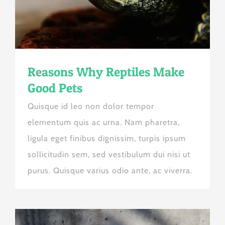
Reasons Why Reptiles Make
Good Pets
Quisque id leo non dolor tempor
elementum quis ac urna. Nam pharetra,
ligula eget finibus dignissim, turpis ipsum
sollicitudin sem, sed vestibulum dui nisi ut
purus. Quisque varius odio ante, ac viverra.