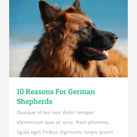
10 Reasons For German
Shepherds
Quisque id leo non dolor tempor
elementum quis ac urna. Nam pharetra,
ligula eget finibus dignissim, turpis ipsum