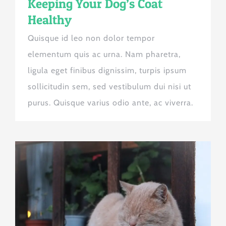
Keeping Your Dog’s Coat
Healthy
Quisque id leo non dolor tempor
elementum quis ac urna. Nam pharetra,
ligula eget finibus dignissim, turpis ipsum
sollicitudin sem, sed vestibulum dui nisi ut
purus. Quisque varius odio ante, ac viverra.