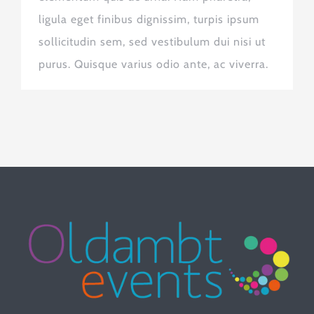
ligula eget finibus dignissim, turpis ipsum
sollicitudin sem, sed vestibulum dui nisi ut
purus. Quisque varius odio ante, ac viverra.